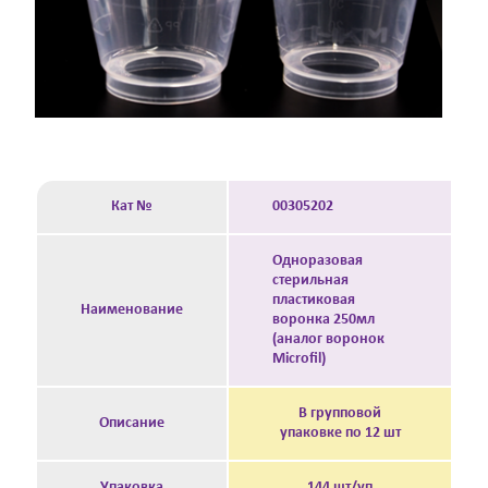
Кат №
00305202
Одноразовая
стерильная
пластиковая
Наименование
воронка 250мл
(аналог воронок
Microfil)
В групповой
Описание
упаковке по 12 шт
Упаковка
144 шт/уп