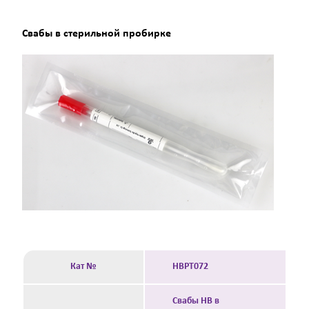
Свабы в стерильной пробирке
Кат №
HBPT072
Свабы HB в