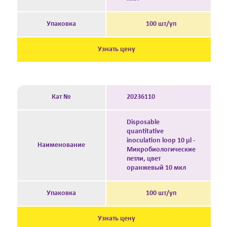
Упаковка
100 шт/уп
Узнать цену
Кат №
20236110
Disposable
quantitative
inoculation loop 10 μl -
Наименование
Микробиологические
петли, цвет
оранжевый 10 мкл
Упаковка
100 шт/уп
Узнать цену