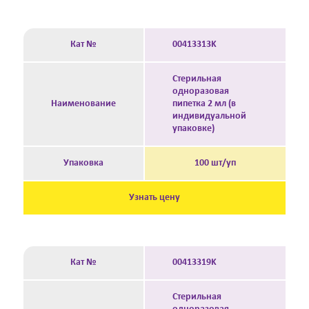
Кат №
00413313K
Стерильная
одноразовая
Наименование
пипетка 2 мл (в
индивидуальной
упаковке)
Упаковка
100 шт/уп
Узнать цену
Кат №
00413319K
Стерильная