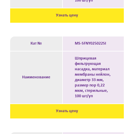
100 шт/уп
Узнать цену
Кат №
MS-SFNY025022SI
Шприцевая
фильтрующая
насадка, материал
мембраны нейлон,
Наименование
диаметр 33 мм,
размер пор 0,22
мкм, стерильные,
100 шт/уп
Узнать цену