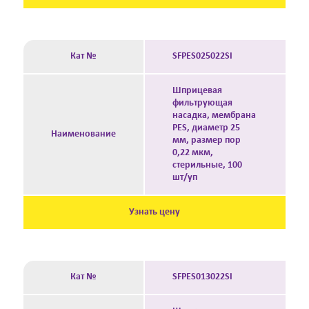
Кат №
SFPES025022SI
Шприцевая
фильтрующая
насадка, мембрана
PES, диаметр 25
Наименование
мм, размер пор
0,22 мкм,
стерильные, 100
шт/уп
Узнать цену
Кат №
SFPES013022SI