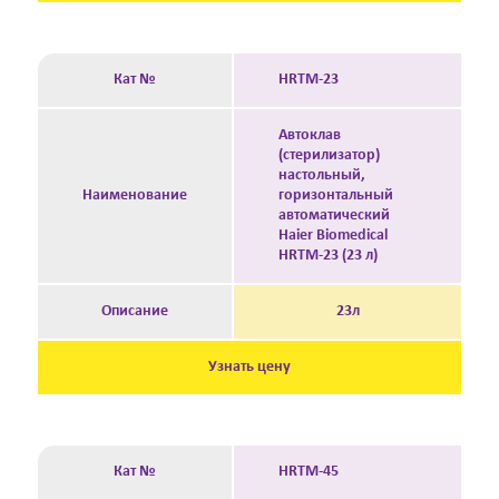
Кат №
HRTM-23
Автоклав
(стерилизатор)
настольный,
Наименование
горизонтальный
автоматический
Haier Biomedical
HRTM-23 (23 л)
Описание
23л
Узнать цену
Кат №
HRTM-45