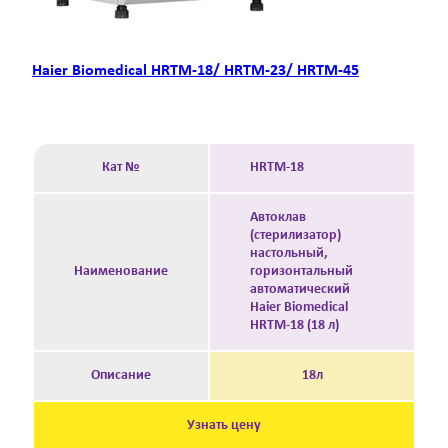
Haier Biomedical HRTM-18/ HRTM-23/ HRTM-45
Кат №
HRTM-18
Автоклав
(стерилизатор)
настольный,
Наименование
горизонтальный
автоматический
Haier Biomedical
HRTM-18 (18 л)
Описание
18л
Узнать цену