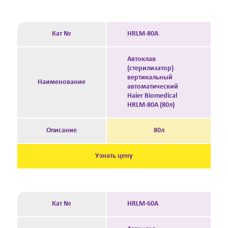
Кат №
HRLM-80А
Автоклав
(стерилизатор)
вертикальный
Наименование
автоматический
Haier Biomedical
HRLM-80А (80л)
Описание
80л
Узнать цену
Кат №
HRLM-60А