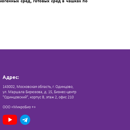
могенных сред, готовых сред в чашках по
Адрес:
143002, Московская область, г. Одинцово,
ул. Маршала Бирюзова, д. 15, Бизнес-центр
"Одинцовский", корпус В, этаж 2, офис 210
ООО «МикроБио +»