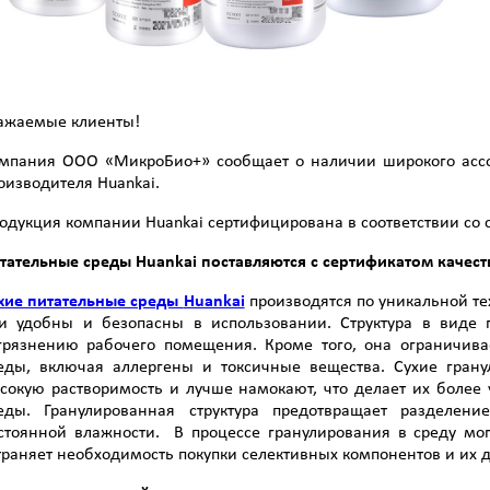
ажаемые клиенты!
мпания ООО «МикроБио+» сообщает о наличии широкого ассор
оизводителя Huankai.
одукция компании Huankai сертифицирована в соответствии со 
тательные среды Huankai поставляются с сертификатом качес
хие питательные среды
Huankai
производятся по уникальной те
и удобны и безопасны в использовании. Структура в виде 
грязнению рабочего помещения. Кроме того, она ограничива
еды, включая аллергены и токсичные вещества. Сухие гран
сокую растворимость и лучше намокают, что делает их боле
еды. Гранулированная структура предотвращает разделен
стоянной влажности. В процессе гранулирования в среду мо
траняет необходимость покупки селективных компонентов и их 