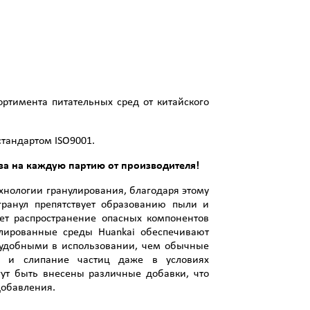
тимента питательных сред от китайского
стандартом ISO9001.
тва на каждую партию от производителя!
хнологии гранулирования, благодаря этому
гранул препятствует образованию пыли и
ет распространение опасных компонентов
улированные среды Huankai обеспечивают
е удобными в использовании, чем обычные
ие и слипание частиц даже в условиях
гут быть внесены различные добавки, что
добавления.