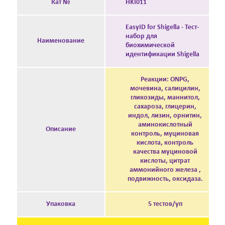
Кат №
HKI011
EasyID for Shigella - Тест-
набор для
Наименование
биохимической
идентификации Shigella
Реакции: ONPG,
мочевина, салицилин,
гликозиды, маннитол,
сахароза, глицерин,
индол, лизин, орнитин,
аминокислотный
Описание
контроль, муциновая
кислота, контроль
качества муциновой
кислоты, цитрат
аммонийного железа ,
подвижность, оксидаза.
Упаковка
5 тестов/уп