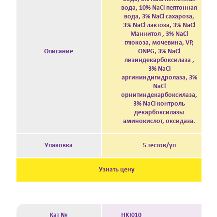
вода, 10% NaCl пептонная
вода, 3% NaCl сахароза,
3% NaCl лактоза, 3% NaCl
Маннитол , 3% NaCl
глюкоза, мочевина, VP,
Описание
ONPG, 3% NaCl
лизиндекарбоксилаза ,
3% NaCl
аргининдигидролаза, 3%
NaCl
орнитиндекарбоксилаза,
3% NaCl контроль
декарбоксилазы
аминокислот, оксидаза.
Упаковка
5 тестов/уп
Узнать цену
Кат №
HKI010