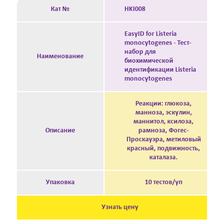
Кат №
HKI008
EasyID for Listeria
monocytogenes - Тест-
набор для
Наименование
биохимической
идентификации Listeria
monocytogenes
Реакции: глюкоза,
манноза, эскулин,
маннитол, ксилоза,
Описание
рамноза, Фогес-
Проскауэра, метиловый
красный, подвижность,
каталаза.
Упаковка
10 тестов/уп
Узнать цену