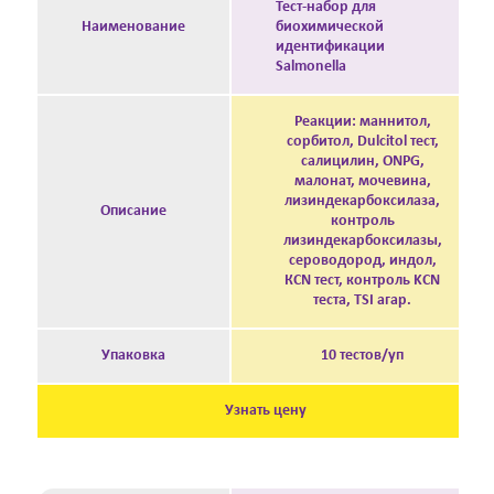
Тест-набор для
Наименование
биохимической
идентификации
Salmonella
Реакции: маннитол,
сорбитол, Dulcitol тест,
салицилин, ONPG,
малонат, мочевина,
лизиндекарбоксилаза,
Описание
контроль
лизиндекарбоксилазы,
сероводород, индол,
КСN тест, контроль KСN
теста, ТSI aгар.
Упаковка
10 тестов/уп
Узнать цену