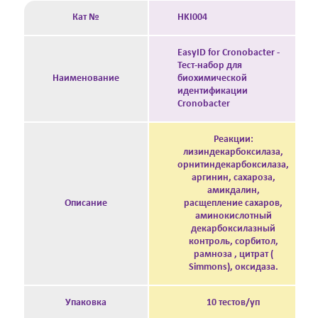
Кат №
HKI004
EasyID for Cronobacter -
Тест-набор для
Наименование
биохимической
идентификации
Cronobacter
Реакции:
лизиндекарбоксилаза,
орнитиндекарбоксилаза,
аргинин, сахароза,
амикдалин,
Описание
расщепление сахаров,
аминокислотный
декарбоксилазный
контроль, сорбитол,
рамноза , цитрат (
Simmons), оксидаза.
Упаковка
10 тестов/уп