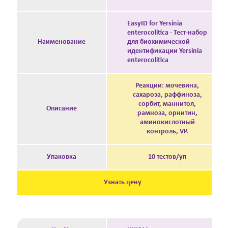
EasyID for Yersinia
enterocolitica - Тест-набор
Наименование
для биохимической
идентификации Yersinia
enterocolitica
Реакции: мочевина,
сахароза, раффиноза,
сорбит, маннитол,
Описание
рамноза, орнитин,
аминокислотный
контроль, VP.
Упаковка
10 тестов/уп
Узнать цену