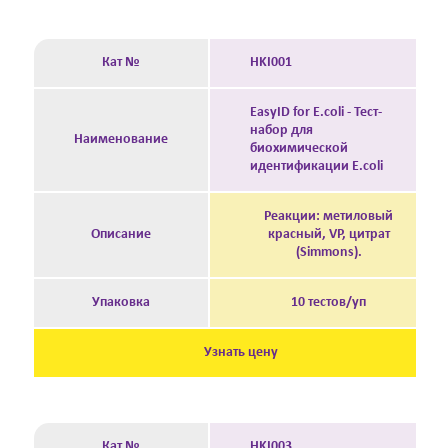
Кат №
HKI001
EasyID for E.coli - Тест-
набор для
Наименование
биохимической
идентификации E.coli
Реакции: метиловый
Описание
красный, VP, цитрат
(Simmons).
Упаковка
10 тестов/уп
Узнать цену
Кат №
HKI003