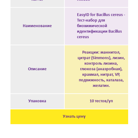
EasyID for Bacillus cereus -
Тест-набор для
Наименование
биохимической
идентификации Bacillus
cereus
Реакции: маннитол,
цитрат (Simmons), лизин,
контроль лизина,
Описание
глюкоза (анаэробная),
крахмал, нитрат, VP,
подвижность, каталаза,
желатин.
Упаковка
10 тестов/уп
Узнать цену