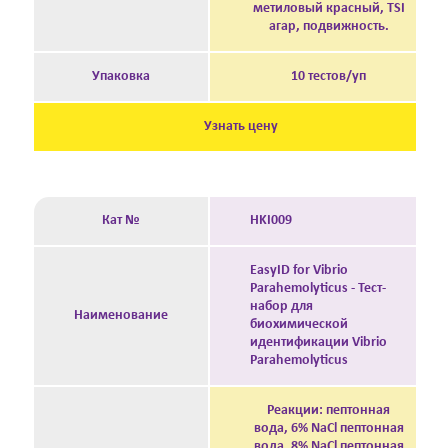
метиловый красный, TSI
агар, подвижность.
Упаковка
10 тестов/уп
Узнать цену
Кат №
HKI009
EasyID for Vibrio
Parahemolyticus - Тест-
набор для
Наименование
биохимической
идентификации Vibrio
Parahemolyticus
Реакции: пептонная
вода, 6% NaCl пептонная
вода, 8% NaCl пептонная