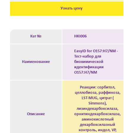
Узнать цену
Кат №
HKI006
EasyID for O157:H7/NM -
Тест-набор для
Наименование
биохимической
идентификации
O157:H7/NM
Реакции: сорбитол,
целлобиоза, раффиноза,
LST-MUG, цитрат (
Simmons),
лизиндекарбоксилаза,
Описание
орнитиндекарбоксилаза,
аминокислотный
декарбоксилазный
контроль, индол, VP,