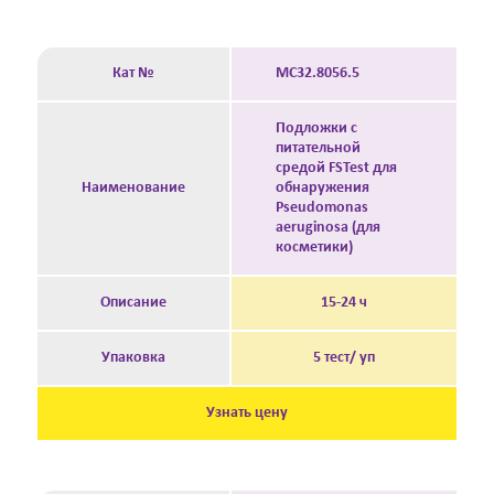
Кат №
MC32.8056.5
Подложки с
питательной
средой FSTest для
Наименование
обнаружения
Pseudomonas
aeruginosa (для
косметики)
Описание
15-24 ч
Упаковка
5 тест/ уп
Узнать цену