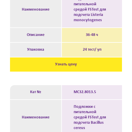
питательной
Наименование
средой FSTest для
подсчета Listeria
monocytogenes
Описание
36-48 ч
Упаковка
24 тест/ уп
Узнать цену
Кат №
MC32.8013.5
Подложки с
питательной
Наименование
средой FSTest для
подсчета Bacillus
cereus