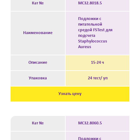
Кат №
MC32.8018.5
Подложки с
питательной
средой FSTest для
Наименование
подсчета
Staphylococcus
Aureus
Описание
15-24 ч
Упаковка
24 тест/ уп
Узнать цену
Кат №
MC32.8060.5
Подложки с