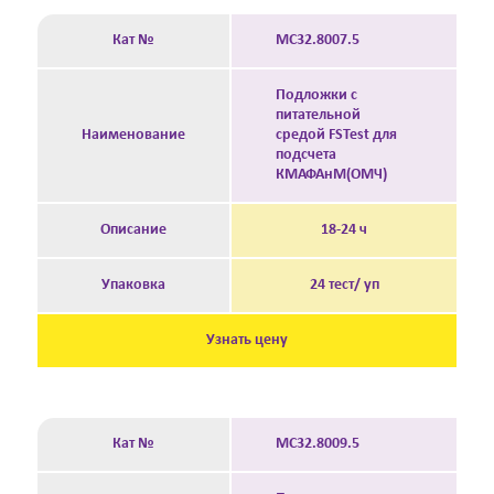
Кат №
MC32.8007.5
Подложки с
питательной
Наименование
средой FSTest для
подсчета
КМАФАнМ(ОМЧ)
Описание
18-24 ч
Упаковка
24 тест/ уп
Узнать цену
Кат №
MC32.8009.5