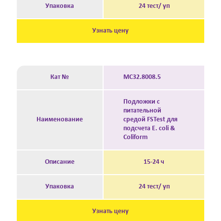
Упаковка
24 тест/ уп
Узнать цену
Кат №
MC32.8008.5
Подложки с
питательной
Наименование
средой FSTest для
подсчета E. coli &
Coliform
Описание
15-24 ч
Упаковка
24 тест/ уп
Узнать цену