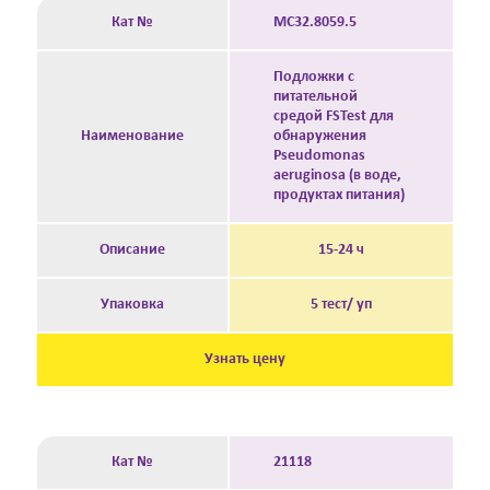
Кат №
MC32.8059.5
Подложки с
питательной
средой FSTest для
Наименование
обнаружения
Pseudomonas
aeruginosa (в воде,
продуктах питания)
Описание
15-24 ч
Упаковка
5 тест/ уп
Узнать цену
Кат №
21118