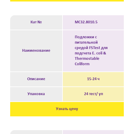
Кат №
MC32.8010.5
Подложки с
питательной
средой FSTest для
Наименование
подсчета E. coli &
Thermostable
Coliform
Описание
15-24 ч
Упаковка
24 тест/ уп
Узнать цену