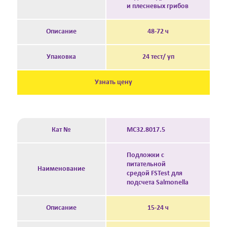
и плесневых грибов
Описание
48-72 ч
Упаковка
24 тест/ уп
Узнать цену
Кат №
MC32.8017.5
Подложки с
питательной
Наименование
средой FSTest для
подсчета Salmonella
Описание
15-24 ч