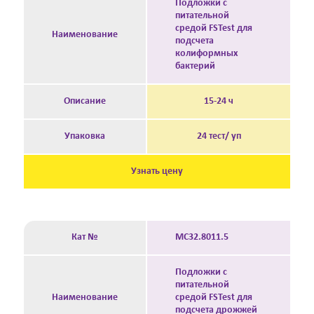
Подложки с
питательной
средой FSTest для
Наименование
подсчета
колиформных
бактерий
Описание
15-24 ч
Упаковка
24 тест/ уп
Узнать цену
Кат №
MC32.8011.5
Подложки с
питательной
Наименование
средой FSTest для
подсчета дрожжей