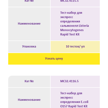
Кат №
MC32.4115.5
Тест-набор для
экспресс
определения
Наименование
сальмонелл Listeria
Monocytogenes
Rapid Test Kit
Упаковка
10 тестов/ уп
Узнать цену
Кат №
MC32.4116.5
Тест-набор для
экспресс
Наименование
определения E.coli
O157 Rapid Test Kit