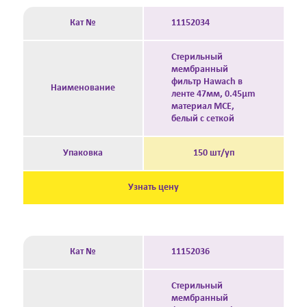
Кат №
11152034
Стерильный
мембранный
фильтр Hawach в
Наименование
ленте 47мм, 0.45μm
материал MCE,
белый с сеткой
Упаковка
150 шт/уп
Узнать цену
Кат №
11152036
Стерильный
мембранный