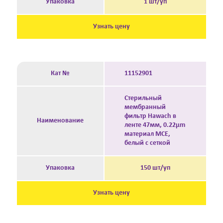
Упаковка
1 шт/уп
Узнать цену
Кат №
11152901
Стерильный
мембранный
фильтр Hawach в
Наименование
ленте 47мм, 0.22μm
материал MCE,
белый с сеткой
Упаковка
150 шт/уп
Узнать цену