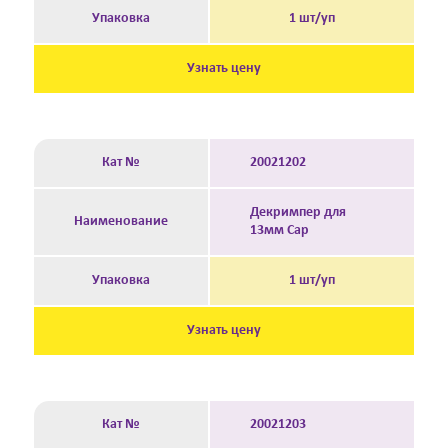
Упаковка
1 шт/уп
Узнать цену
Кат №
20021202
Декримпер для
Наименование
13мм Cap
Упаковка
1 шт/уп
Узнать цену
Кат №
20021203