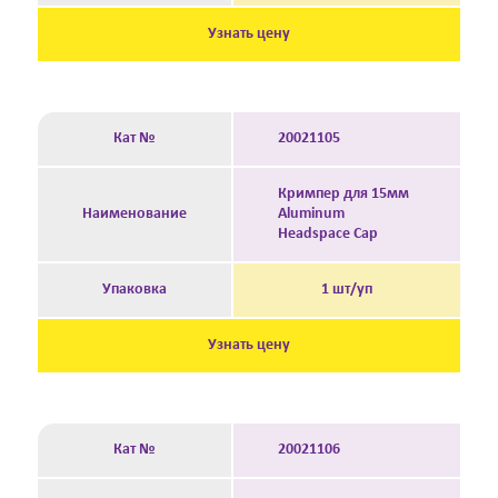
Узнать цену
Кат №
20021105
Кримпер для 15мм
Наименование
Aluminum
Headspace Cap
Упаковка
1 шт/уп
Узнать цену
Кат №
20021106