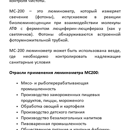
контроля чистоты.
MC-200 – это люминометр, который измеряет
свечение (фотоны), испускаемое в реакции
биолюминесценции при взаимодействии молекулы
АТФ с ферментом люциферин-люцифераза (как у
светлячков). Фотоны обнаруживаются встроенной
фотоумножительной трубкой.
MC-200 люминометр может быть использована везде,
где необходимо контролировать надлежащие
санитарные условия
Отрасли применения люминометра
MC200
:
Мясо- и рыбоперерабатывающая
промышленность
Производство замороженных пищевых
продуктов, пиццы, мороженого
Обработка овощей и картофеля
Производство детского питания
Производство безалкогольных напитков
Пивоваренная промышленность
Общественное питание и крупные фабрики-