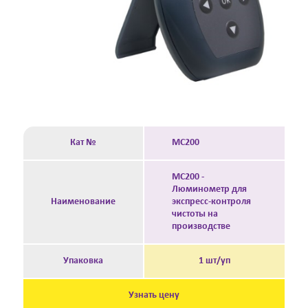
Кат №
MC200
MC200 -
Люминометр для
Наименование
экспресс-контроля
чистоты на
производстве
Упаковка
1 шт/уп
Узнать цену