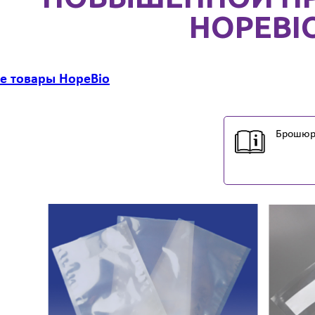
HOPEBI
се товары HopeBio
Брошюра