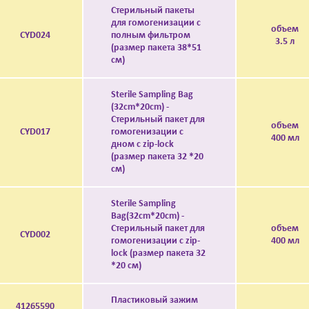
Стерильный пакеты
для гомогенизации с
объем
CYD024
полным фильтром
3.5 л
(размер пакета 38*51
см)
Sterile Sampling Bag
(32cm*20cm) -
Стерильный пакет для
объем
CYD017
гомогенизации с
400 мл
дном с zip-lock
(размер пакета 32 *20
см)
Sterile Sampling
Bag(32cm*20cm) -
Стерильный пакет для
объем
CYD002
гомогенизации с zip-
400 мл
lock (размер пакета 32
*20 см)
Пластиковый зажим
41265590