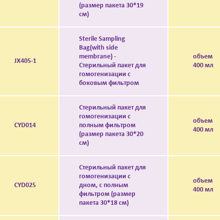
(размер пакета 30*19
см)
Sterile Sampling
Bag(with side
membrane) -
объем
JX405-1
Стерильный пакет для
400 мл
гомогенизации с
боковым фильтром
Стерильный пакет для
гомогенизации с
объем
CYD014
полным фильтром
400 мл
(размер пакета 30*20
см)
Стерильный пакет для
гомогенизации с
объем
CYD025
дном, с полным
400 мл
фильтром (размер
пакета 30*18 см)