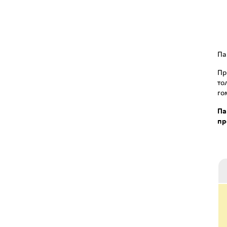
Па
Пр
то
го
П
пр