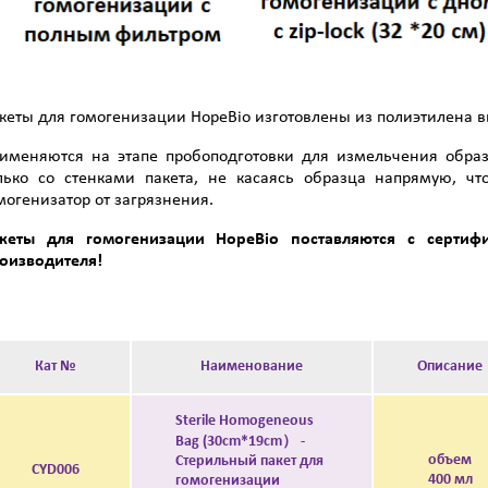
кеты для гомогенизации HopeBio изготовлены из полиэтилена в
именяются на этапе пробоподготовки для измельчения обра
лько со стенками пакета, не касаясь образца напрямую, ч
могенизатор от загрязнения.
акеты
для гомогенизации HopeBio
поставляются с сертиф
оизводителя!
Кат №
Наименование
Описание
Sterile Homogeneous
Bag (30cm*19cm） -
объем
Стерильный пакет для
CYD006
400 мл
гомогенизации